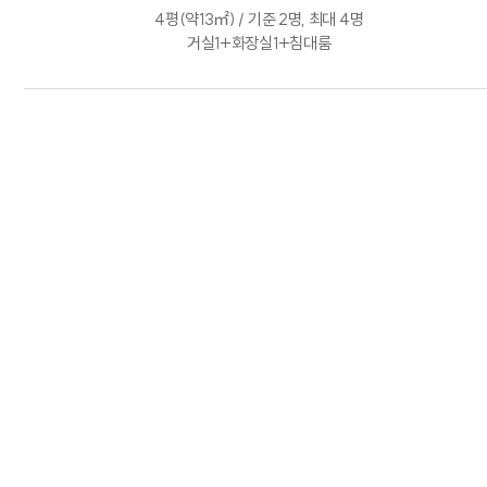
4평(약13㎡) / 기준 2명, 최대 4명
거실1+화장실1+침대룸
비수기
주중
주말
100,000원
150,000원