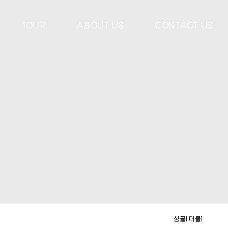
TOUR
ABOUT US
CONTACT US
싱글1 더블1