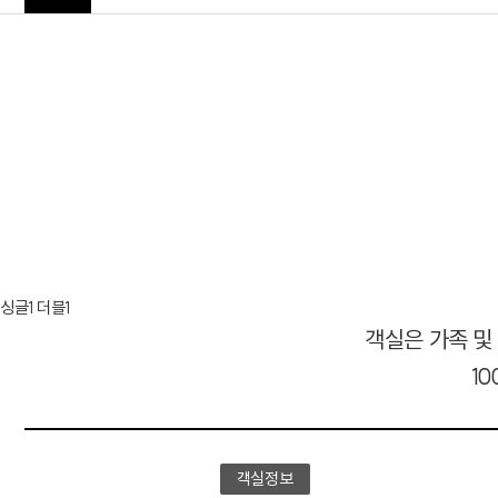
싱글1 더블1
객실은 가족 및
1
객실정보