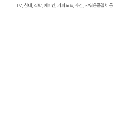
TV, 침대, 식탁, 에어컨, 커피포트, 수건, 샤워용품일체 등
성수기
주중
주말
200,000원
200,000원